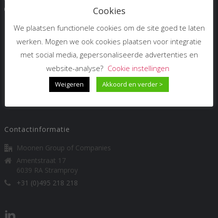
Cookies
We plaatsen functionele cookies om de site goed te laten
Links
werken. Mogen we ook cookies plaatsen voor integratie
met social media, gepersonaliseerde advertenties en
PrismaWorx
website-analyse?
Cookie instellingen
IPS
Wisbroek
Weigeren
Akkoord en verder >
Vimo Investments
Contactinformatie
Moonen Group of Companies
Amentstraat 17
6039 RA Stramproy
+31 (0)495 218 218