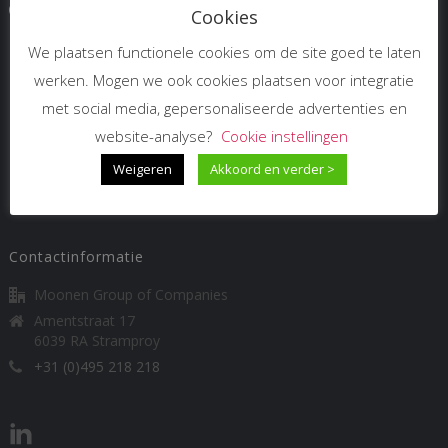
Cookies
We plaatsen functionele cookies om de site goed te laten
Links
werken. Mogen we ook cookies plaatsen voor integratie
met social media, gepersonaliseerde advertenties en
PrismaWorx
IPS
website-analyse?
Cookie instellingen
Wisbroek
Weigeren
Akkoord en verder >
Vimo Investments
Contactinformatie
Moonen Group of Companies
Amentstraat 17
6039 RA Stramproy
+31 (0)495 218 218