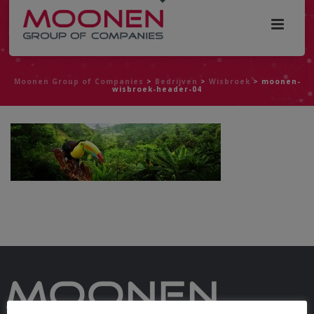
Moonen Group of Companies
>
Bedrijven
>
Wisbroek
>
moonen-
wisbroek-header-04